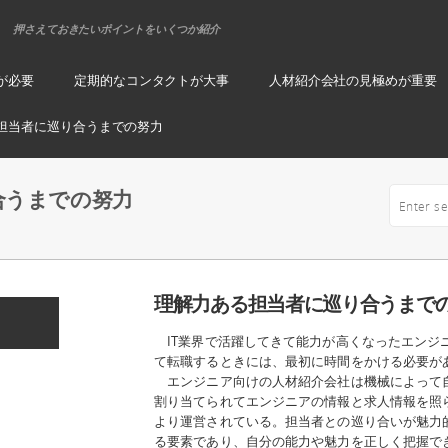
押さえておきたいポイントをいくつか紹介
が必要
定期的なコンタクトが大事
人材紹介会社の見極めが重要
担当者に巡り合うまでの努力
合うまでの努力
理解力ある担当者に巡り合うまで
IT業界で活躍してきて能力が高くなったエンジ
て転職するときには、最初に時間をかける必要が
エンジニア向けの人材紹介会社は機械によって
割り当てられてエンジニアの情報と求人情報を照
より運営されている。担当者との巡り合いが魅力
る要素であり、自分の能力や魅力を正しく把握で